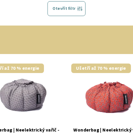
Otevřít filtr
ří až 70 % energie
Ušetří až 70 % energie
rbag | Neelektrický vařič -
Wonderbag | Neelektrický v