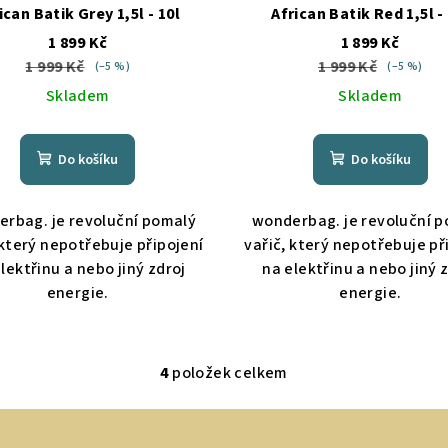
ican Batik Grey 1,5l - 10l
African Batik Red 1,5l -
1 899 Kč
1 899 Kč
1 999 Kč
1 999 Kč
(–5 %)
(–5 %)
Skladem
Skladem
Do košíku
Do košíku
rbag. je revoluční pomalý
wonderbag. je revoluční 
 který nepotřebuje připojení
vařič, který nepotřebuje př
lektřinu a nebo jiný zdroj
na elektřinu a nebo jiný 
energie.
energie.
4
položek celkem
O
v
l