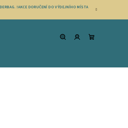
DERBAG. !AKCE DORUČENÍ DO VÝDEJNÍHO MÍSTA
Hledat
Přihlášení
Nákupní
košík