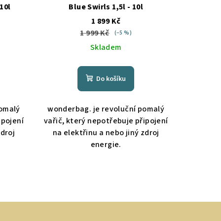
 10l
Blue Swirls 1,5l - 10l
1 899 Kč
1 999 Kč
(–5 %)
Skladem
Do košíku
pomalý
wonderbag. je revoluční pomalý
ipojení
vařič, který nepotřebuje připojení
zdroj
na elektřinu a nebo jiný zdroj
energie.