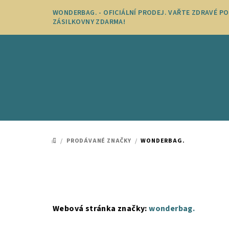
Přejít
WONDERBAG. - OFICIÁLNÍ PRODEJ. VAŘTE ZDRAVÉ P
na
ZÁSILKOVNY ZDARMA!
obsah
/
PRODÁVANÉ ZNAČKY
/
WONDERBAG.
DOMŮ
Webová stránka značky:
wonderbag.