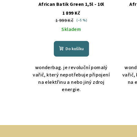
d
African Batik Green 1,5l - 10l
Afr
o
u
1 899 Kč
d
1 999 Kč
(–5 %)
k
Skladem
u
t
k
ů
Do košíku
t
ů
wonderbag. je revoluční pomalý
wonde
vařič, který nepotřebuje připojení
vařič,
na elektřinu a nebo jiný zdroj
na e
energie.
Z