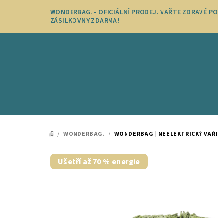
Přejít
WONDERBAG. - OFICIÁLNÍ PRODEJ. VAŘTE ZDRAVÉ P
na
ZÁSILKOVNY ZDARMA!
obsah
/
WONDERBAG.
/
WONDERBAG | NEELEKTRICKÝ VAŘIČ 
DOMŮ
Ušetří až 70 % energie