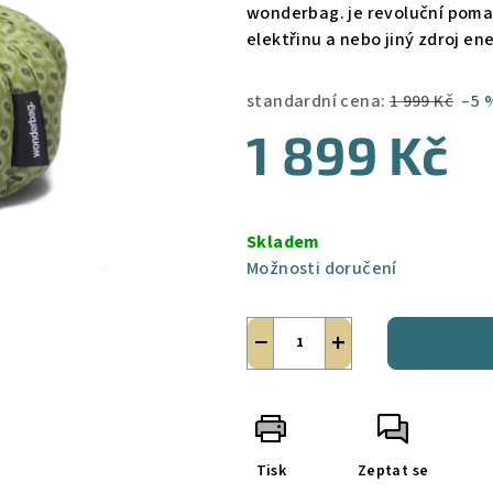
wonderbag. je revoluční pomal
elektřinu a nebo jiný zdroj ene
standardní cena:
1 999 Kč
–5 
1 899 Kč
Měrná
cena:
Skladem
Možnosti doručení
−
+
Tisk
Zeptat se