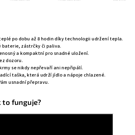
 teplé po dobu až 8 hodin díky technologii udržení tepla.
baterie, zástrčky či paliva.
řenosný a kompaktní pro snadné uložení.
ez dozoru.
rmy se nikdy nepřevaří ani nepřipálí.
adící taška, která udrží jídlo a nápoje chlazené.
 Vám usnadní přepravu.
 to funguje?