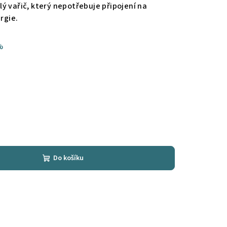
ý vařič, který nepotřebuje připojení na
rgie.
%
Do košíku