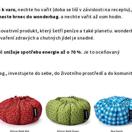
o k varu
, nechte ho vařit (doba se liší v závislosti na receptu),
neste hrnec do wonderbag.
a nechte vařit až osm hodin.
ovativní produkt, který šetří peníze a také planetu. wonder
 vaření zdravých a chutných jídel je snadné.
ně
snižuje spotřebu energie až o 70 %
. Je to oceňovaný
g., investujete do sebe, do životního prostředí a do komuni