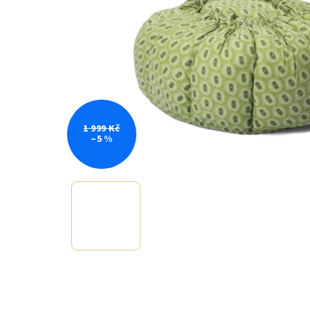
1 999 Kč
–5 %