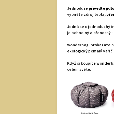
Jednoduše
přiveďte jídl
vypněte zdroj tepla,
pře
Jedná se o jednoduchý in
je pohodlný a přenosný -
wonderbag. prokazatel
ekologický pomalý vařič.
Když si koupíte wonderba
celém světě.