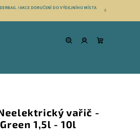
DERBAG. !AKCE DORUČENÍ DO VÝDEJNÍHO MÍSTA
Hledat
Přihlášení
Nákupní
košík
eelektrický vařič -
Green 1,5l - 10l