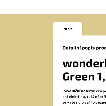
Popis
Detailní popis pro
wonderb
Green 1,
Revoluční konstrukce p
ani elektřinu, takže šet
se vaše jídlo vařilo
bezpe