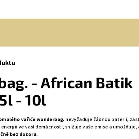
duktu
ag. - African Batik
5l - 10l
omalého vařiče wonderbag.
nevyžaduje žádnou baterii, zás
ří energii ve vaší domácnosti, snižuje vaše emise a umožňuje,
čně bez dozoru.