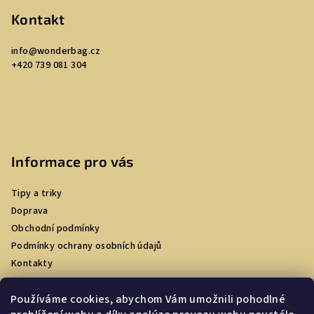
á
p
Kontakt
a
info
@
wonderbag.cz
t
+420 739 081 304
í
Informace pro vás
Tipy a triky
Doprava
Obchodní podmínky
Podmínky ochrany osobních údajů
Kontakty
Používáme cookies, abychom Vám umožnili pohodlné