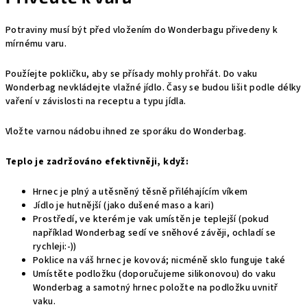
Potraviny musí být před vložením do Wonderbagu přivedeny k
mírnému varu.
Použíejte pokličku, aby se přísady mohly prohřát. Do vaku
Wonderbag nevkládejte vlažné jídlo. Časy se budou lišit podle délky
vaření v závislosti na receptu a typu jídla.
Vložte varnou nádobu ihned ze sporáku do Wonderbag.
Teplo je zadržováno efektivněji, když:
Hrnec je plný a utěsněný těsně přiléhajícím víkem
Jídlo je hutnější (jako dušené maso a kari)
Prostředí, ve kterém je vak umístěn je teplejší (pokud
například Wonderbag sedí ve sněhové závěji, ochladí se
rychleji:-))
Poklice na váš hrnec je kovová; nicméně sklo funguje také
Umístěte podložku (doporučujeme silikonovou) do vaku
Wonderbag a samotný hrnec položte na podložku uvnitř
vaku.