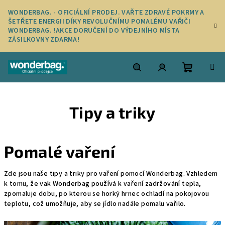
Přejít
WONDERBAG. - OFICIÁLNÍ PRODEJ. VAŘTE ZDRAVÉ POKRMY A
na
ŠETŘETE ENERGII DÍKY REVOLUČNÍMU POMALÉMU VAŘIČI
obsah
WONDERBAG. !AKCE DORUČENÍ DO VÝDEJNÍHO MÍSTA
ZÁSILKOVNY ZDARMA!
Nákupní
Hledat
Přihlášení
Tipy a triky
košík
Pomalé vaření
Zde jsou naše tipy a triky pro vaření pomocí Wonderbag. Vzhledem
k tomu, že vak Wonderbag používá k vaření zadržování tepla,
zpomaluje dobu, po kterou se horký hrnec ochladí na pokojovou
teplotu, což umožňuje, aby se jídlo nadále pomalu vařilo.