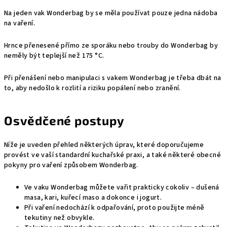
Na jeden vak Wonderbag by se měla používat pouze jedna nádoba
na vaření.
Hrnce přenesené přímo ze sporáku nebo trouby do Wonderbag by
neměly být teplejší než 175 °C.
Při přenášení nebo manipulaci s vakem Wonderbag je třeba dbát na
to, aby nedošlo k rozlití a riziku popálení nebo zranění.
Osvědčené postupy
Níže je uveden přehled některých úprav, které doporučujeme
provést ve vaší standardní kuchařské praxi, a také některé obecné
pokyny pro vaření způsobem Wonderbag.
Ve vaku Wonderbag můžete vařit prakticky cokoliv – dušená
masa, kari, kuřecí maso a dokonce i jogurt.
Při vaření nedochází k odpařování, proto použijte méně
tekutiny než obvykle.