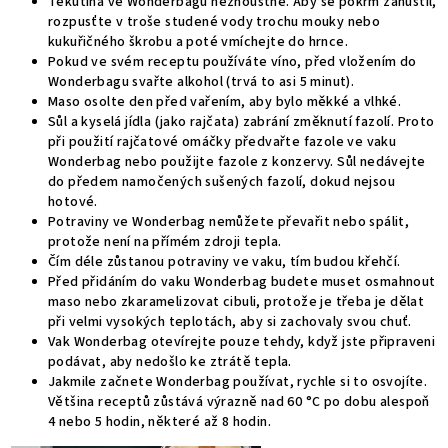
Tekutina ve Wonderbagu nezhoustne. Aby se pokrm zahustil,
rozpusťte v troše studené vody trochu mouky nebo
kukuřičného škrobu a poté vmíchejte do hrnce.
Pokud ve svém receptu používáte víno, před vložením do
Wonderbagu svařte alkohol (trvá to asi 5 minut).
Maso osolte den před vařením, aby bylo měkké a vlhké.
Sůl a kyselá jídla (jako rajčata) zabrání změknutí fazolí. Proto
při použití rajčatové omáčky předvařte fazole ve vaku
Wonderbag nebo použijte fazole z konzervy. Sůl nedávejte
do předem namočených sušených fazolí, dokud nejsou
hotové.
Potraviny ve Wonderbag nemůžete převařit nebo spálit,
protože není na přímém zdroji tepla.
Čím déle zůstanou potraviny ve vaku, tím budou křehčí.
Před přidáním do vaku Wonderbag budete muset osmahnout
maso nebo zkaramelizovat cibuli, protože je třeba je dělat
při velmi vysokých teplotách, aby si zachovaly svou chuť.
Vak Wonderbag otevírejte pouze tehdy, když jste připraveni
podávat, aby nedošlo ke ztrátě tepla.
Jakmile začnete Wonderbag používat, rychle si to osvojíte.
Většina receptů zůstává výrazně nad 60 °C po dobu alespoň
4 nebo 5 hodin, některé až 8 hodin.