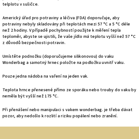
telplotu v sušičce.
Americký úřad pro potraviny a léčiva (FDA) doporučuje, aby
potraviny nebyly skladovány při teplotách mezi 57 °C a 5 °C déle
než 2 hodiny. V případě pochybností použijte k měření tepla
teploměr, abyste se ujistili, že vaše jídlo má teplotu vyšší než 57 °C
z důvodů bezpečnosti potravin.
Umístěte podnožku (doporučujeme silikonovou) do vaku
Wonderbag a samotný hrnec položte na podložku uvnitř vaku.
Pouze jedna nádoba na vaření na jeden vak.
Teplota hrnce přenesené přímo ze sporáku nebo trouby do vaku by
neměla být vyšší než 175 °C.
Při přenášení nebo manipulaci s vakem wonderbag. je třeba dávat
pozor, aby nedošlo k rozlití a riziku popálení nebo zranění.
Z